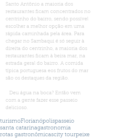
Santo Antônio a maioria dos 
restaurantes ficam concentrados no 
centrinho do bairro, sendo possível 
escolher a melhor opção em uma 
rápida caminhada pela área. Para 
chegar no Sambaqui é só seguir à 
direita do centrinho, a maioria dos 
restaurantes ficam à beira mar, na 
estrada geral do bairro. A comida 
típica portuguesa eos frutos do mar 
são os destaques da região.
   Deu água na boca? Então vem 
com a gente fazer esse passeio 
delicioso.
Tags:
turismo
Florianópolis
passeio
santa catarina
gastronomia
rotas gastronômicas
city tour
peixe