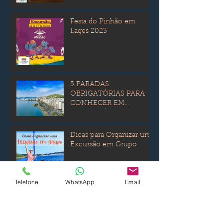
Festa do Pinhão em
Lages 2023
5 PARADAS
OBRIGATÓRIAS PARA
CONHECER EM
FLORIANÓPOLIS
Dicas para Organizar uma
Excursão em Grupo
Telefone
WhatsApp
Email
3 TRILHAS PARA FAZER
EM FLORIANÓPOLIS