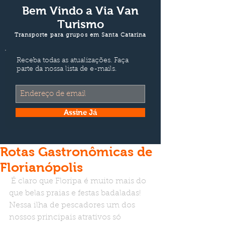
Bem Vindo a
Via Van
Turismo
Transporte para grupos em Santa Catarina
Receba todas as atualizações. Faça
parte da nossa lista de e-mails.
Assine Já
Rotas Gastronômicas de
Florianópolis
É claro que Floripa é muito mais do 
que belas praias e festas badaladas! 
Nessa ilha de pescadores um dos 
nossos principais atrativos só 