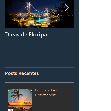
Dicas de Floripa
A Via Van Tur
da Magia
Posts Recentes
Pôr do Sol em
Florianópolis