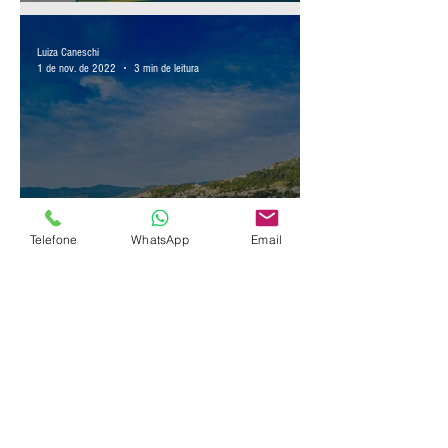
Festa do Pinhão em Lages
2023
Luiza Caneschi
1 de nov. de 2022
3 min de leitura
Telefone
WhatsApp
Email
5 PARADAS
OBRIGATÓRIAS PARA
CONHECER EM
FLORIANÓPOLIS