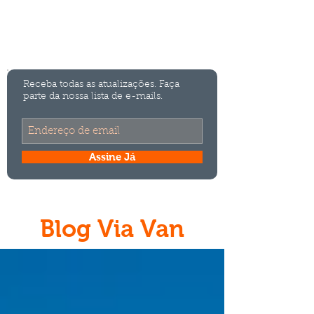
Bem Vindo a
Via Van
Turismo
Transporte para grupos em Santa Catarina
Receba todas as atualizações. Faça
parte da nossa lista de e-mails.
Assine Já
Blog Via Van