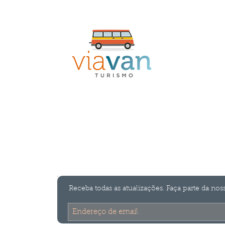
 Vindo a
Via Van Tur
Transporte para grupos em Santa Catarina
Receba todas as atualizações. Faça parte da noss