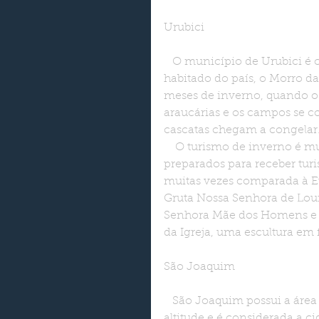
Urubici
   O município de Urubici é conhecido nacionalmente por possuir o pico mais alto 
habitado do país, o Morro da 
meses de inverno, quando o 
araucárias e os campos se c
cascatas chegam a congelar
    O turismo de inverno é muito forte na cidade, muitos são os hotéis e fazendas 
preparados para receber turi
muitas vezes comparada à Eu
Gruta Nossa Senhora de Lourd
Senhora Mãe dos Homens e a
da Igreja, uma escultura em 
São Joaquim
   São Joaquim possui a área urbana mais alta do país, entre 1.300 e 1.450m de 
altitude e é considerada a c