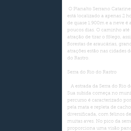
O Planalto Serrano Catarinen
está localizado a apenas 2 hor
de quase 1.900m e a neve é 
poucos dias. O caminho até a
atração de tirar o fôlego, 
florestas de araucárias, gran
atrações estão nas cidades 
do Rastro.
Serra do Rio do Rastro
   A estrada da Serra do Rio do Rastro é um dos cartões postais de Santa Catarina. 
Sua subida começa no municí
percurso é caracterizado po
pela mata e repleta de cach
diversificada, com felinos de
muitas aves. No pico da se
proporciona uma visão pano