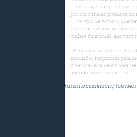
pelas baixas temperaturas e
por ser o maior produtor de
   Um tipo de turismo que vem crescendo na cidade são as visitas guiadas às 
vinícolas, em um passeio po
vinhos de altitude que vem 
  Para terminar este post gostaria de lembrar que nós da Via Van Turismo temos 
excursões frequentes para se
vivenciar esta deslumbrante
agendarmos seu passeio.
Tags:
turismo
passeio
city tour
serr
Comentários