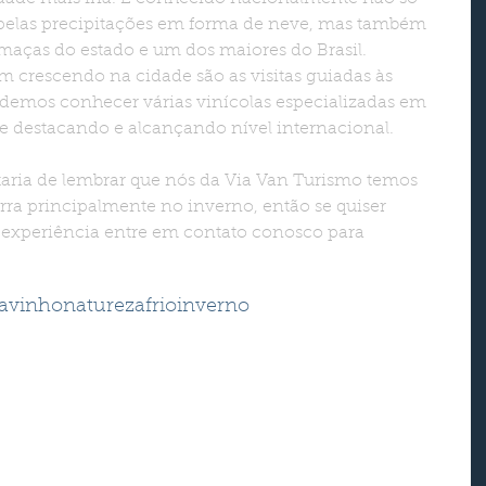
 pelas precipitações em forma de neve, mas também 
 maças do estado e um dos maiores do Brasil.
demos conhecer várias vinícolas especializadas em 
se destacando e alcançando nível internacional.
rra principalmente no inverno, então se quiser 
 experiência entre em contato conosco para 
a
vinho
natureza
frio
inverno