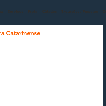
sa
Serviços
Frota
Cidades
Excursões / Passeios
C
ra Catarinense