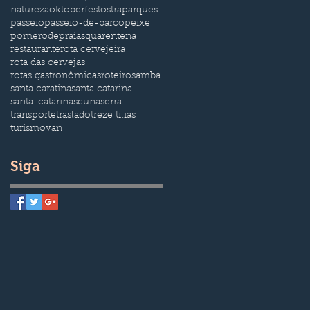
natureza
oktoberfest
ostra
parques
passeio
passeio-de-barco
peixe
pomerode
praias
quarentena
restaurante
rota cervejeira
rota das cervejas
rotas gastronômicas
roteiro
samba
santa caratina
santa catarina
santa-catarina
scuna
serra
transporte
traslado
treze tilias
turismo
van
Siga