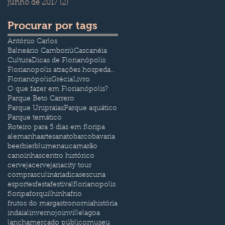
junho de 2017
(2)
2 posts
Procurar por tags
António Carlos
Balneário Camboriú
Cascanéia
Cultura
Dicas de Florianópolis
Florianopolis atrações hospedagem e transporte
Florianópolis
Grécia
Livro
O que fazer em Florianópolis?
Parque Beto Carrero
Parque Unipraias
Parque aquático
Parque temático
Roteiro para 5 dias em floripa
alemanha
artesanato
barco
bavaria
beer
bier
blumenau
camarão
canoinhas
centro histórico
cerveja
cervejaria
city tour
compras
culinária
dicas
escuna
esportes
festa
festival
florianopolis
floripa
forquilhinha
frio
frutos do mar
gastronomia
história
indaial
inverno
joinville
lagoa
lancha
mercado público
museu