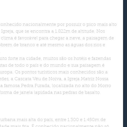
Igreja, que se encontra a 1.822m de altitude. Nos 
clima é favorável para chegar a neve, a paisagem de 
obrem de branco e até mesmo as águas dos rios e 
.
stas de todo o país e do mundo e sua paisagem é 
ropa. Os pontos turísticos mais conhecidos são a 
es, a Cascata Véu de Noiva, a Igreja Matriz Nossa 
 famosa Pedra Furada, localizada no alto do Morro 
forma de janela lapidada nas pedras de basalto.
idade mais fria. É conhecido nacionalmente não só 