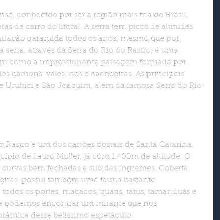
se, conhecido por ser a região mais fria do Brasil, 
as de carro do litoral. A serra tem picos de altitudes 
atração garantida todos os anos, mesmo que por 
 serra, através da Serra do Rio do Rastro, é uma 
assim como a impressionante paisagem formada por 
des cânions, vales, rios e cachoeiras. As principais 
de Urubici e São Joaquim, além da famosa Serra do Rio 
pio de Lauro Muller, já com 1.400m de altitude. O 
r curvas bem fechadas e subidas íngremes. Coberta 
oeiras, possui também uma fauna bastante 
 todos os portes, macacos, quatis, tatus, tamanduás e 
rra podemos encontrar um mirante que nos 
râmica desse belíssimo espetáculo.