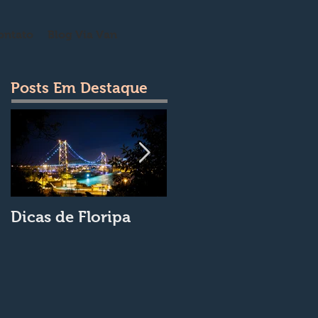
ontato
Blog Via Van
Posts Em Destaque
Dicas de Floripa
A Via Van Turismo
na Ilha da Magia