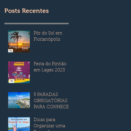
Posts Recentes
Pôr do Sol em
Florianópolis
Festa do Pinhão
em Lages 2023
5 PARADAS
OBRIGATÓRIAS
PARA CONHECER
EM
FLORIANÓPOLIS
Dicas para
Organizar uma