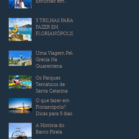
Excursão em
Grupo
3 TRILHAS PARA
FAZER EM
FLORIANÓPOLIS
Uma Viagem Pela
Grécia Na
Quarentena
Os Parques
Temáticos de
Santa Catarina
O que fazer em
Florianópolis?
Dicas para 5 dias
de viagem com
A História do
atrações,
Barco Pirata
hospedagem e