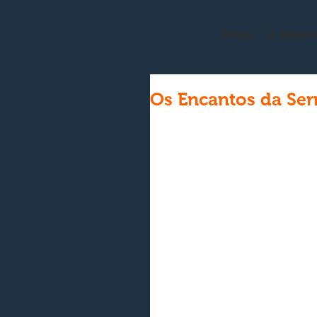
Início
A Empre
Os Encantos da Ser