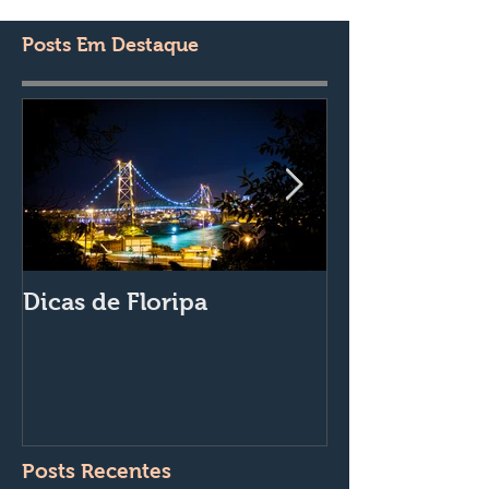
Posts Em Destaque
Dicas de Floripa
A Via Van Tur
da Magia
Posts Recentes