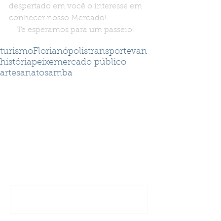
despertado em você o interesse em 
conhecer nosso Mercado!
    Te esperamos para um passeio!
Tags:
turismo
Florianópolis
transporte
van
história
peixe
mercado público
artesanato
samba
Comentários
Escreva um comentário