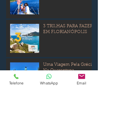
3 TRILHAS PARA FAZER
EM FLORIANÓPOLIS
Uma Viagem Pela Grécia
Na Quarentena
Telefone
WhatsApp
Email
Os Parques Temáticos de
Santa Catarina
O que fazer em
Florianópolis? Dicas para
5 dias de viagem com
atrações, hospedagem e