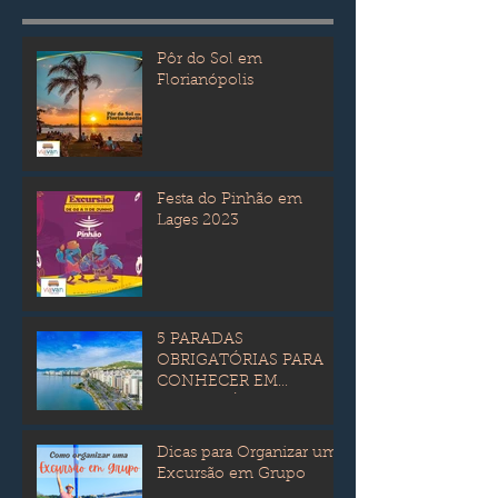
Pôr do Sol em
Florianópolis
Festa do Pinhão em
Lages 2023
5 PARADAS
OBRIGATÓRIAS PARA
CONHECER EM
FLORIANÓPOLIS
Dicas para Organizar uma
Excursão em Grupo