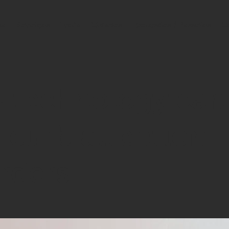
sa
Serviços
Frota
Cidades
Excursões / Passeios
C
 technology can
 curb attention
rders