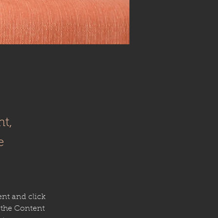
nt,
e
ent and click 
 the Content 