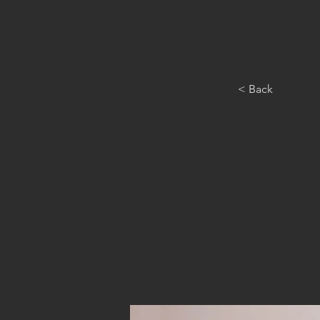
Início
A Empre
< Back
How
help
diso