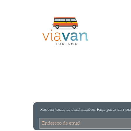
 Vindo a
Via Van Tur
Transporte para grupos em Santa Catarina
Receba todas as atualizações. Faça parte da noss