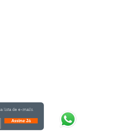
ismo
a lista de e-mails.
Assine Já