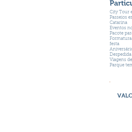
Partic
City Tour 
Passeios e
Catarina
Eventos no
Pacote pa
Formatura
festa
Aniversári
Despedida 
Viagens de
Parque tem
VALO