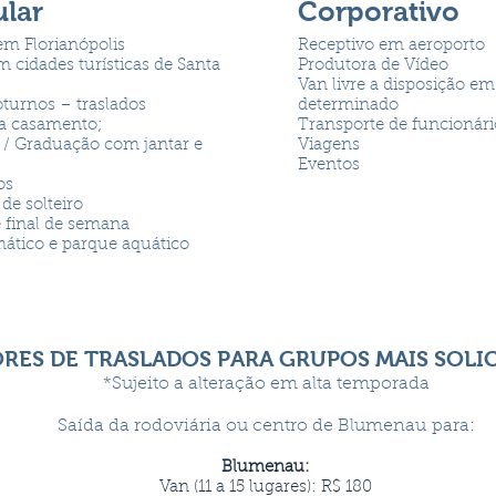
ular
Corporativo
em Florianópolis
Receptivo em aeroporto
m cidades turísticas de Santa
Produtora de Vídeo
Van livre a disposição em
turnos – traslados
determinado
ra casamento;
Transporte de funcionári
 / Graduação com jantar e
Viagens
Eventos
os
de solteiro
 final de semana
ático e parque aquático
RES DE TRASLADOS PARA GRUPOS MAIS SOLI
*Sujeito a alteração em alta temporada
Saída da rodoviária ou centro de Blumenau para:
Blumenau:
Van (11 a 15 lugares): R$ 180