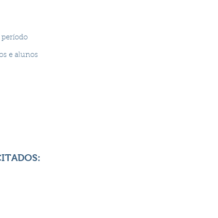
 período
os e alunos
CITADOS: