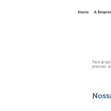
Início
A Empre
Para grupo
precisar, 
Noss