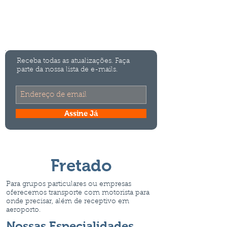
Bem Vindo a
Via Van
Turismo
Transporte para grupos em Santa Catarina
Receba todas as atualizações. Faça
parte da nossa lista de e-mails.
Assine Já
Fretado
Para grupos particulares ou empresas
oferecemos transporte com motorista para
onde precisar, além de receptivo em
aeroporto.
Nossas Especialidades