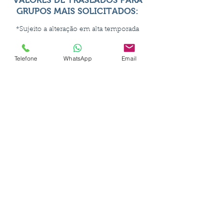
VALORES DE TRASLADOS PARA
GRUPOS MAIS SOLICITADOS:
*Sujeito a alteração em alta temporada
Saída da rodoviária ou centro de Balneário
Camboriú para:
Telefone
WhatsApp
Email
Balneário Camboriú:
Van (11 a 15 lugares): R$ 150
Micro-Ônibus (22 a 28 lugares): R$ 280
Navegantes:
Van (11 a 15 lugares): R$ 220
Micro-Ônibus (22 a 28 lugares): R$ 360
Penha:
Van (11 a 15 lugares): R$ 210
Micro-Ônibus (22 a 28 lugares): R$ 390
Blumenau:
Van (11 a 15 lugares): R$ 390
Micro-Ônibus (22 a 28 lugares): R$ 490
Florianópolis:
Van (11 a 15 lugares): R$ 380